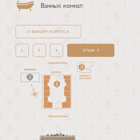
Ванных комнат:
К ВЫБОРУ КОРПУСА
2
3
4
ЭТАЖ
5